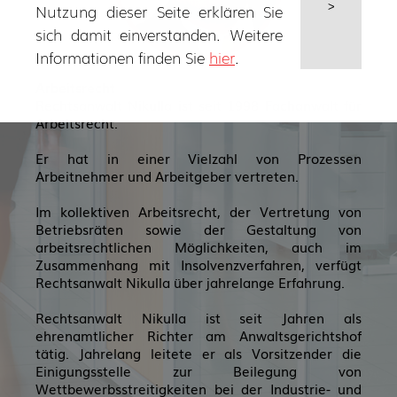
Nutzung dieser Seite erklären Sie
>
sich damit einverstanden. Weitere
Informationen finden Sie
hier
.
Arbeitsrecht
Rechtsanwalt Nikulla ist seit 1998 Fachanwalt für
Arbeitsrecht.
Er hat in einer Vielzahl von Prozessen
Arbeitnehmer und Arbeitgeber vertreten.
Im kollektiven Arbeitsrecht, der Vertretung von
Betriebsräten sowie der Gestaltung von
arbeitsrechtlichen Möglichkeiten, auch im
Zusammenhang mit Insolvenzverfahren, verfügt
Rechtsanwalt Nikulla über jahrelange Erfahrung.
Rechtsanwalt Nikulla ist seit Jahren als
ehrenamtlicher Richter am Anwaltsgerichtshof
tätig. Jahrelang leitete er als Vorsitzender die
Einigungsstelle zur Beilegung von
Wettbewerbsstreitigkeiten bei der Industrie- und